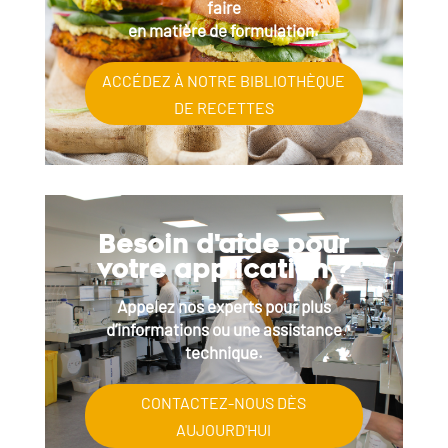
faire
en matière de formulation.
ACCÉDEZ À NOTRE BIBLIOTHÈQUE
DE RECETTES
Besoin d'aide pour
votre application ?
Appelez nos experts pour plus
d’informations ou une assistance
technique.
CONTACTEZ-NOUS DÈS
AUJOURD'HUI