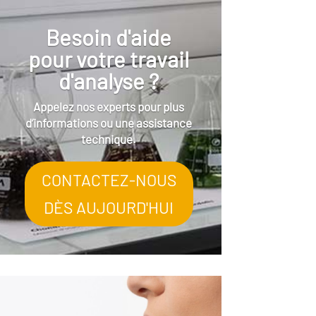
Besoin d'aide
pour votre travail
d'analyse ?
Appelez nos experts pour plus
d’informations ou une assistance
technique.
CONTACTEZ-NOUS
DÈS AUJOURD'HUI