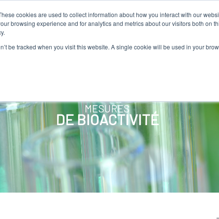
These cookies are used to collect information about how you interact with our webs
MES-NOUS
NOS PRODUITS
ALGAIA SERVICES
INNOVAT
our browsing experience and for analytics and metrics about our visitors both on th
y.
on’t be tracked when you visit this website. A single cookie will be used in your b
MESURES
DE BIOACTIVITÉ