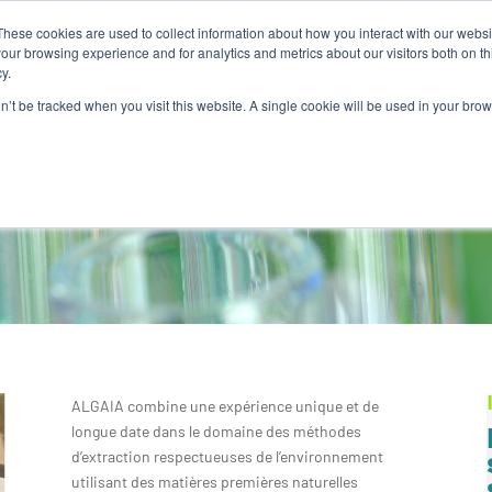
These cookies are used to collect information about how you interact with our webs
MES-NOUS
NOS PRODUITS
ALGAIA SERVICES
INNOVAT
our browsing experience and for analytics and metrics about our visitors both on th
y.
on’t be tracked when you visit this website. A single cookie will be used in your b
UNE INNOVATION
RESPONSABLE
ALGAIA combine une expérience unique et de
longue date dans le domaine des méthodes
d’extraction respectueuses de l’environnement
utilisant des matières premières naturelles