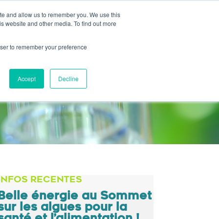
ite and allow us to remember you. We use this
ION
CARRIÈRES
ACTUALITÉS
CONTACT
is website and other media. To find out more
rowser to remember your preference
Accept
Decline
INFOS RECENTES
Belle énergie au Sommet
sur les algues pour la