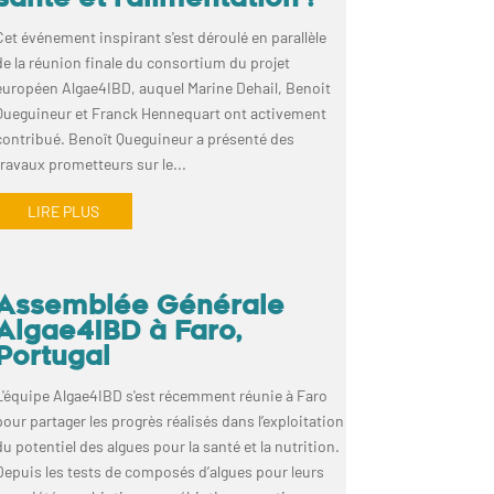
santé et l’alimentation !
Cet événement inspirant s'est déroulé en parallèle
de la réunion finale du consortium du projet
européen Algae4IBD, auquel Marine Dehail, Benoit
Queguineur et Franck Hennequart ont activement
contribué. Benoît Queguineur a présenté des
travaux prometteurs sur le...
LIRE PLUS
Assemblée Générale
Algae4IBD à Faro,
Portugal
L'équipe Algae4IBD s'est récemment réunie à Faro
pour partager les progrès réalisés dans l’exploitation
du potentiel des algues pour la santé et la nutrition.
Depuis les tests de composés d’algues pour leurs