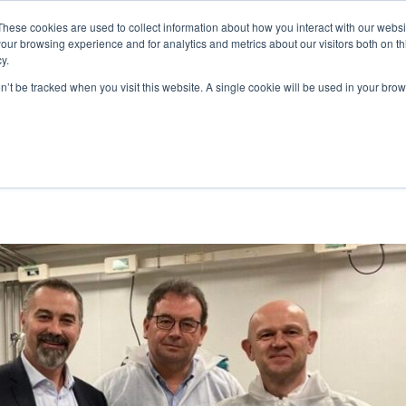
These cookies are used to collect information about how you interact with our webs
MES-NOUS
NOS PRODUITS
ALGAIA SERVICES
INNOVAT
our browsing experience and for analytics and metrics about our visitors both on th
y.
on’t be tracked when you visit this website. A single cookie will be used in your b
 de la nouvelle usine pilote 