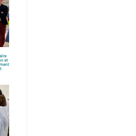
aire
on et
ement
t
.