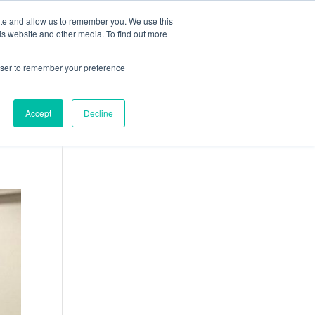
ite and allow us to remember you. We use this
ION
CARRIÈRES
ACTUALITÉS
CONTACT
is website and other media. To find out more
rowser to remember your preference
Accept
Decline
de
Français