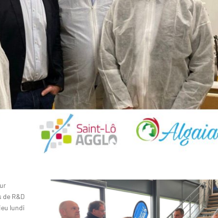
our
s de R&D
ieu lundi