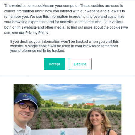
This website stores cookies on your computer. These cookies are used to
collect information about how you interact with our website and allow us to
remember you. We use this information in order to improve and customize
your browsing experience and for analytics and metrics about our visitors
both on this website and other media. To find out more about the cookies we
use, see our Privacy Policy.
If you decline, your information won’t be tracked when you visit this
Visite des essais
website. A single cookie will be used in your browser to remember
your preference not to be tracked.
agronomiques
LOCALITY en Pologne
Accept
Decline
Juin 24, 2026