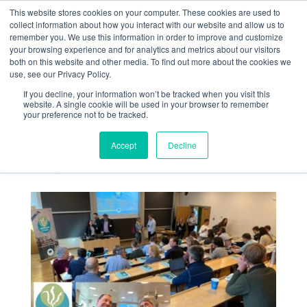
This website stores cookies on your computer. These cookies are used to
collect information about how you interact with our website and allow us to
remember you. We use this information in order to improve and customize
your browsing experience and for analytics and metrics about our visitors
both on this website and other media. To find out more about the cookies we
use, see our Privacy Policy.
If you decline, your information won’t be tracked when you visit this
ALGAIA PARTICIPE À
website. A single cookie will be used in your browser to remember
your preference not to be tracked.
LA RÉUNION
ANNUELLE SEAMARK
Accept
Decline
Juin 1, 2023