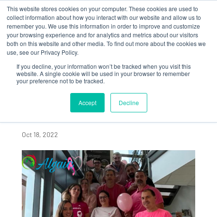
This website stores cookies on your computer. These cookies are used to
collect information about how you interact with our website and allow us to
remember you. We use this information in order to improve and customize
your browsing experience and for analytics and metrics about our visitors
both on this website and other media. To find out more about the cookies we
use, see our Privacy Policy.
If you decline, your information won’t be tracked when you visit this
ALGAIA SAINT LÔ
website. A single cookie will be used in your browser to remember
your preference not to be tracked.
MOBILISÉE DANS LA
LUTTE CONTRE LE
Accept
Decline
CANCER DU SEIN
Oct 18, 2022