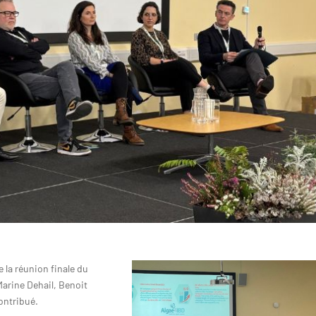
e la réunion finale du
Marine Dehail, Benoit
ontribué.