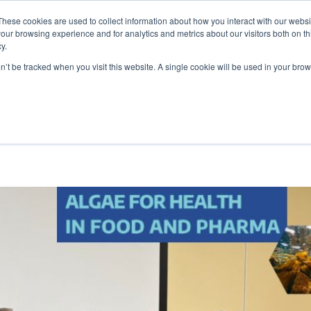
These cookies are used to collect information about how you interact with our webs
MES-NOUS
NOS PRODUITS
ALGAIA SERVICES
INNOVAT
our browsing experience and for analytics and metrics about our visitors both on th
y.
on’t be tracked when you visit this website. A single cookie will be used in your b
ommet sur les algues pour la
ion !