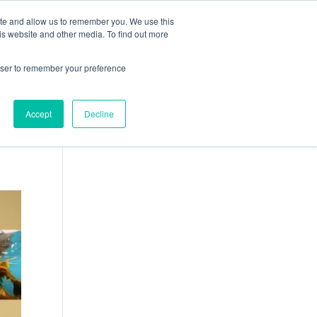
ite and allow us to remember you. We use this
ION
CARRIÈRES
ACTUALITÉS
CONTACT
is website and other media. To find out more
rowser to remember your preference
Accept
Decline
Français