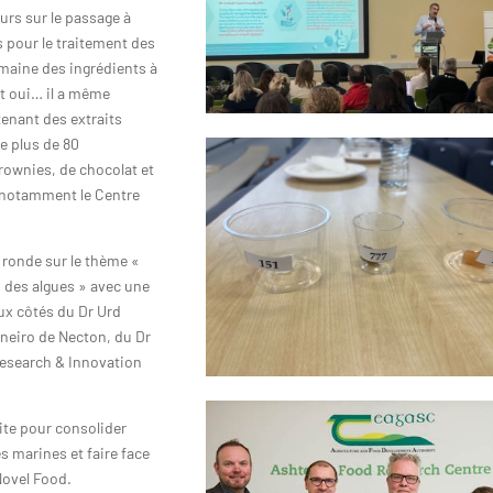
urs sur le passage à
es pour le traitement des
omaine des ingrédients à
Et oui… il a même
enant des extraits
de plus de 80
rownies, de chocolat et
, notamment le Centre
e ronde sur le thème «
 des algues » avec une
ux côtés du Dr Urd
neiro de Necton, du Dr
esearch & Innovation
oite pour consolider
s marines et faire face
 Novel Food.