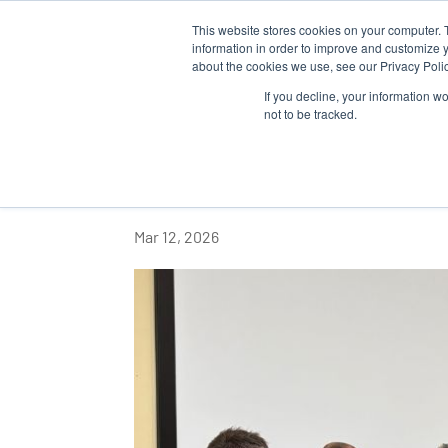
This website stores cookies on your computer. 
QUI SOM
information in order to improve and customize y
about the cookies we use, see our Privacy Polic
If you decline, your information w
not to be tracked.
Belle énergie au S
santé et l’alimentat
Mar 12, 2026