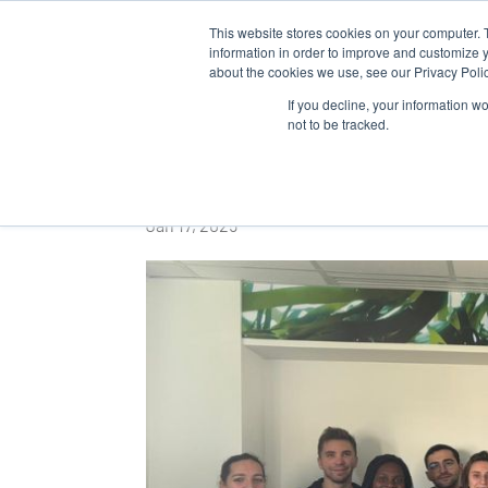
This website stores cookies on your computer. 
QUI SOM
information in order to improve and customize y
about the cookies we use, see our Privacy Polic
If you decline, your information w
not to be tracked.
Visite Unilasalle R
Jan 17, 2025