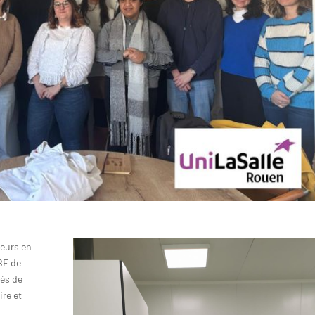
ieurs en
BE de
és de
ire et