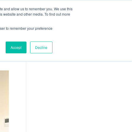
ite and allow us to remember you. We use this
ION
CARRIÈRES
ACTUALITÉS
CONTACT
is website and other media. To find out more
rowser to remember your preference
Accept
Decline
Français