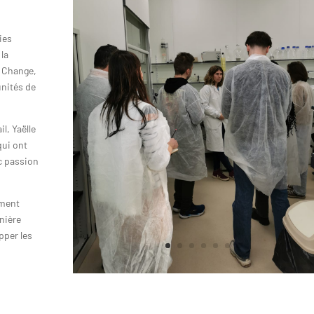
s
ies
 la
r Change,
unités de
l, Yaëlle
qui ont
ec passion
ement
nière
pper les