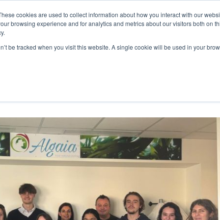
These cookies are used to collect information about how you interact with our webs
MES-NOUS
NOS PRODUITS
ALGAIA SERVICES
INNOVAT
our browsing experience and for analytics and metrics about our visitors both on th
y.
on’t be tracked when you visit this website. A single cookie will be used in your b
ouen chez Algaia Saint Lô