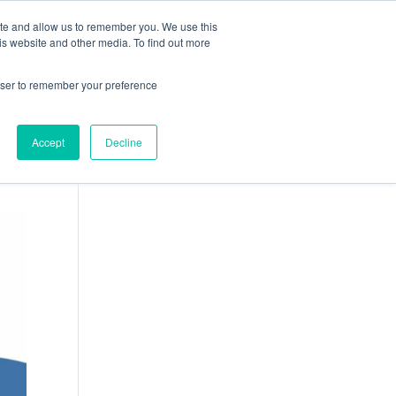
ite and allow us to remember you. We use this
ION
CARRIÈRES
ACTUALITÉS
CONTACT
is website and other media. To find out more
rowser to remember your preference
Accept
Decline
Français