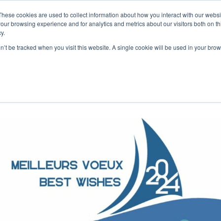
These cookies are used to collect information about how you interact with our webs
MES-NOUS
NOS PRODUITS
ALGAIA SERVICES
INNOVAT
our browsing experience and for analytics and metrics about our visitors both on th
y.
on’t be tracked when you visit this website. A single cookie will be used in your b
LA PART DE NOTRE ÉQUIPE