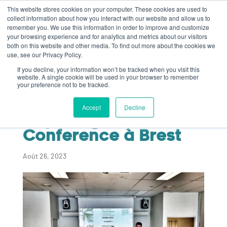
This website stores cookies on your computer. These cookies are used to
collect information about how you interact with our website and allow us to
remember you. We use this information in order to improve and customize
your browsing experience and for analytics and metrics about our visitors
both on this website and other media. To find out more about the cookies we
use, see our Privacy Policy.
If you decline, your information won’t be tracked when you visit this
Présentation du
website. A single cookie will be used in your browser to remember
your preference not to be tracked.
projet Sargasses à
l’European
Accept
Decline
Phycological
Conference à Brest
Août 26, 2023