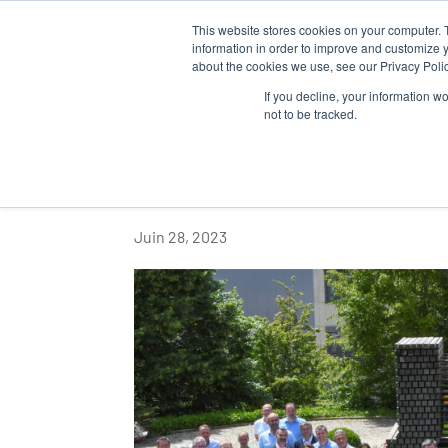
This website stores cookies on your computer. 
QUI SOM
information in order to improve and customize y
about the cookies we use, see our Privacy Polic
If you decline, your information w
not to be tracked.
PREMIÈRE RÉUNIO
ÉQUIPES JRS MON
Juin 28, 2023