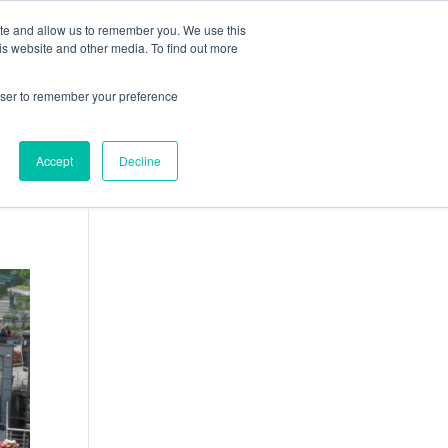
ite and allow us to remember you. We use this
ION
CARRIÈRES
ACTUALITÉS
CONTACT
is website and other media. To find out more
rowser to remember your preference
Accept
Decline
Français