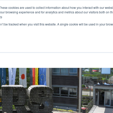
These cookies are used to collect information about how you interact with our webs
MES-NOUS
NOS PRODUITS
ALGAIA SERVICES
INNOVAT
our browsing experience and for analytics and metrics about our visitors both on th
y.
on’t be tracked when you visit this website. A single cookie will be used in your b
N COMMERCIALE AVEC LES
DE