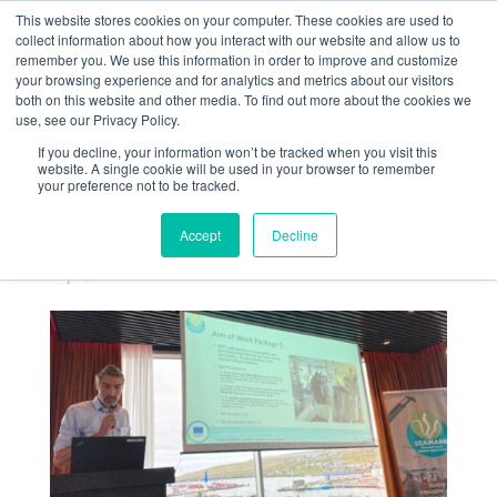
This website stores cookies on your computer. These cookies are used to
collect information about how you interact with our website and allow us to
remember you. We use this information in order to improve and customize
your browsing experience and for analytics and metrics about our visitors
both on this website and other media. To find out more about the cookies we
use, see our Privacy Policy.
If you decline, your information won’t be tracked when you visit this
Journée de
website. A single cookie will be used in your browser to remember
your preference not to be tracked.
lancement du projet
européen Seamark
Accept
Decline
Sep 7, 2022