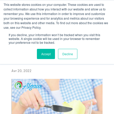
This website stores cookies on your computer. These cookies are used to
collect information about how you interact with our website and allow us to
remember you. We use this information in order to improve and customize
your browsing experience and for analytics and metrics about our visitors
both on this website and other media. To find out more about the cookies we
use, see our Privacy Policy.
If you decline, your information won’t be tracked when you visit this
RECETTE DU MOIS –
website. A single cookie will be used in your browser to remember
your preference not to be tracked.
MATIÈRE GRASSE À
TARTINER VÉGÉTALE
Accept
Decline
ALLÉGÉE
Avr 20, 2022