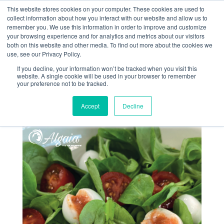
This website stores cookies on your computer. These cookies are used to
collect information about how you interact with our website and allow us to
remember you. We use this information in order to improve and customize
your browsing experience and for analytics and metrics about our visitors
both on this website and other media. To find out more about the cookies we
use, see our Privacy Policy.
If you decline, your information won’t be tracked when you visit this
RECETTE DU MOIS –
website. A single cookie will be used in your browser to remember
your preference not to be tracked.
BURRATA VÉGÉTALE
Accept
Decline
Mar 8, 2022